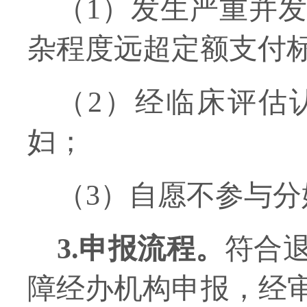
（
1
）
发生严重并
杂程度远超
定额支付
（
2
）
经临床评估
妇
；
（
3
）
自愿不参与
分
3.
申报流程
。
符合
障
经办机构申报，经