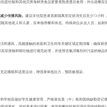
特别是牡蛎和其他贝类海鲜类食品更要煮熟煮透后食用；外出就餐应
以减少传播风险。
建议非住院患者居家隔离至症状消失后至少
72小
照顾其他老人和儿童，应单独用餐和休息。特殊岗位从业人员，如厨
清洁和通风，高频接触的表面和卫生间等关键区域定期消毒；确保厨
对其排泄物和呕吐物进行规范处理，并使用含氯消毒剂对污染的物品
。
、充足睡眠和适度运动，增强身体抵抗力，预防被感染。
构和学校应做好学生健康管理，严格落实晨（午）检和因病缺勤登记
校医或家长，并对患者进行隔离；食堂和餐饮机构应强化因病缺勤统