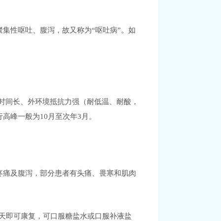
集性呕吐、腹泻，故又称为“呕吐病”。如
排毒时间长、外环境抵抗力强（耐低温、耐酸，
高峰一般为10月至次年3月。
疼痛及腹泻，部分患者有头痛、畏寒和肌肉
-3天即可康复，可口服糖盐水或口服补液盐