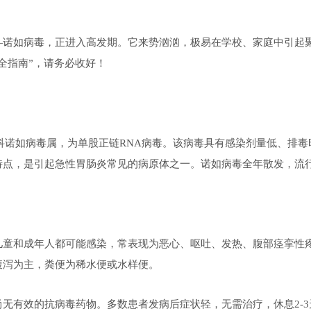
—诺如病毒，正进入高发期。它来势汹汹，极易在学校、家庭中引起聚
全指南”，请务必收好！
杯状病毒科诺如病毒属，为单股正链RNA病毒。该病毒具有感染剂量低、
点，是引起急性胃肠炎常见的病原体之一。诺如病毒全年散发，流行
儿童和成年人都可能感染，常表现为恶心、呕吐、发热、腹部痉挛性
腹泻为主，粪便为稀水便或水样便。
尚无有效的抗病毒药物。多数患者发病后症状轻，无需治疗，休息
2