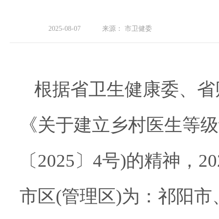
2025-08-07
来源：
市卫健委
根据
省卫生健康委、省
《
关于建立
乡村医生等级
〔
202
5
〕
4
号
)
的
精神，
2
市区(管理区)为：祁阳