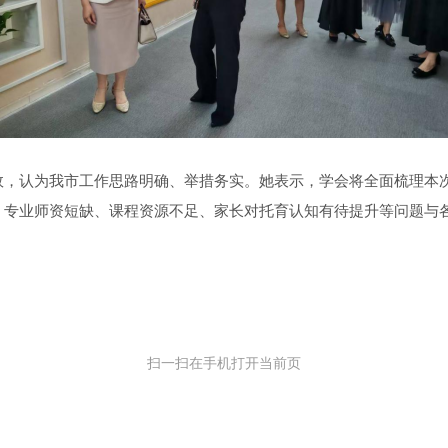
效
，认为
我市工作思路明确、举措务
实。她
表示
，
学会将全面梳理本
、
专业师资
短
缺、课程资源
不足、
家长
对托育
认知
有待提升
等
问题与
扫一扫在手机打开当前页