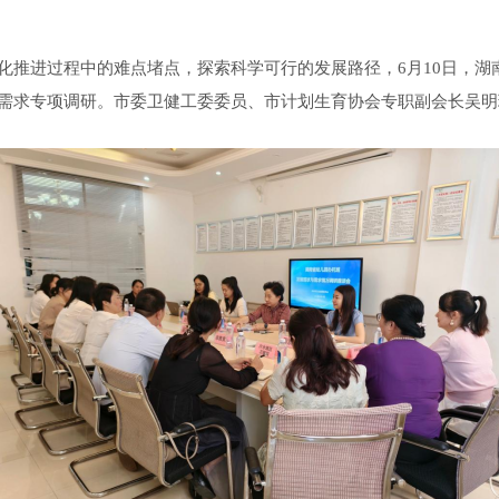
化推进过程中的难点堵点，探索科学可行的发展路径，
6月10日，
需求
专项调研
。
市委卫健工委
委员
、市计划生育协会专职副会长
吴明