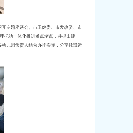
召开
专题
座谈会
。
市卫健委、市发改委、市
理托幼一体化推进
难点堵点，
并提出建
各幼儿园负责人结合办
托
实际，
分享
托班运
。