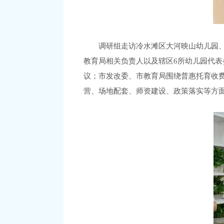
调研组走访
冷水滩
区
大河映山
幼儿园
教育局相关负责人以及
辖区
6
所
幼儿园
代表
议；市发改委、市教育局围绕普惠托育收
营、场地配套、师资建设、政策落
实
等方