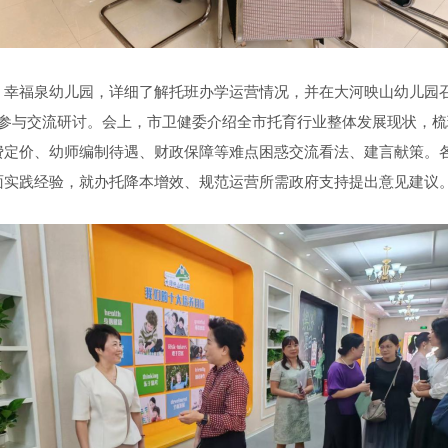
、
幸福泉
幼儿园，
详细了解托班办学运营情况，
并在
大河映山
幼儿园
参与交流研讨
。
会上
，市卫健委介绍全市托育行业整体发展现状，梳
费定价、幼师编制待遇、财政保障等难点
困惑
交流看法、建言献策。
面实践经验，
就办托降本增效、规范运营所需政府支持提出意见建议