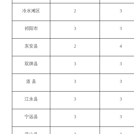
冷水滩区
2
3
祁阳市
3
3
东安县
2
4
双牌县
3
3
道
县
3
3
江永县
3
3
宁远县
3
3