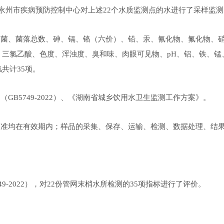
永州市疾病预防控制中心对上述
22个水质监测点的水进行了采样监测
氏菌、菌落总数、砷、镉、铬（六价）、铅、汞、氰化物、氟化物、
、三氯乙酸、色度、浑浊度、臭和味、肉眼可见物、
pH、铝、铁、
共计35项。
GB5749-2022）、《湖南省城乡饮用水卫生监测工作方案》。
校准均在有效期内；样品的采集、保存、运输、检测、数据处理、结
49-2022），对
22份管网末梢水所检测的35项指标进行了评价。