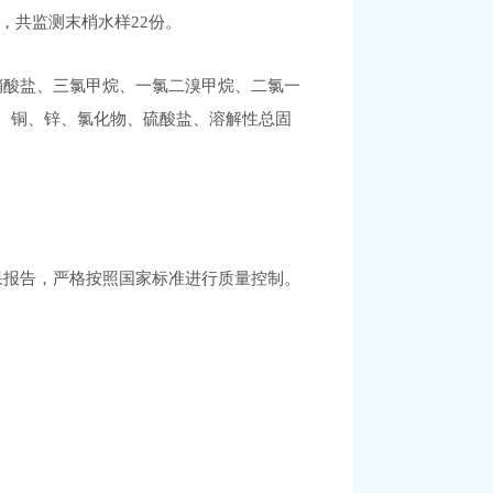
，共监测末梢水样22份。
硝酸盐、三氯甲烷、一氯二溴甲烷、二氯一
锰、铜、锌、氯化物、硫酸盐、溶解性总固
果报告，严格按照国家标准进行质量控制。