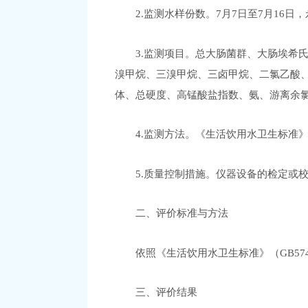
2.监测水样份数。
7
月
7
日至
7
月
16
日，
3.监测项目。
总大肠菌群、大肠埃希
溴甲烷、三溴甲烷、三卤甲烷、二氯乙酸
体、总硬度、高锰酸盐指数、氨、游离余氯
4.监测方法。《生活饮用水卫生标准》（
5.质量控制措施。仪器设备的检定或
二、评价标准与方法
依照
《生活饮用水卫生标准》（
GB57
三、评价结果