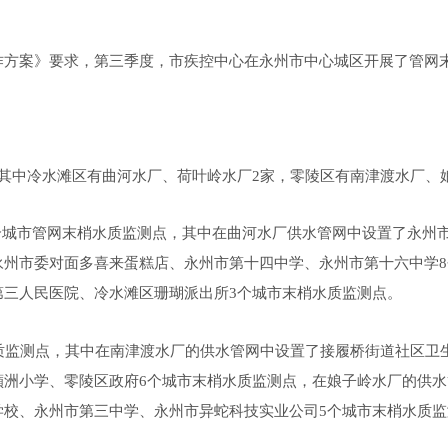
作方案》要求，
第
三
季度，市疾控中心在永州市中心城区开展了管网
，其中冷水滩区有
曲河水厂、荷叶岭水厂
2家，零陵区有南津渡水厂、
1个城市管网末梢水质监测点，其中在
曲河水厂供水管网中设置了
永州
永州市委对面多喜来蛋糕店、永州市第十四中学、永州市
第十六中学
8
第三人民医院、冷水滩区珊瑚派出所
3个城市末梢水质监测点
。
质监测点，其中在南津渡水厂的供水管网中
设置了接履桥街道社区卫
蘋洲小学、零陵区政府
6个城市末梢水质监测点，在
娘子岭水厂的供水
学校、永州市第三中学、永州市异蛇科技实业公司
5个城市末梢水质