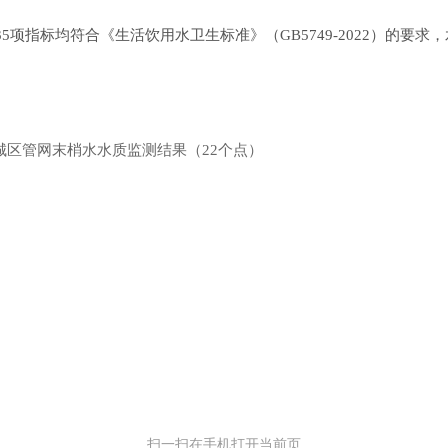
35项指标均符合
《生活饮用水卫生标准》（
GB5749-2022）的要
心城区管网末梢水水质监测结果（22个点）
扫一扫在手机打开当前页